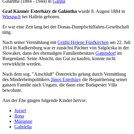
Galántha (1884 - 1944) in
Ganna
Graf Kázmér Esterházy de Galántha
wurde 8. August 1884 in
Wiespach
bei Hallein geboren.
Er war eine Zeit lang bei der Donau-Dampfschiffahrts-Gesellschaft
tätig.
Nach seiner Vermählung mit
Gräfin Helene Fünfkirchen
am 22. Juli
1914 in Radkersburg war er zunächst Pächter von Salgócska in der
Slowakei, dann des ehemaligen Familienbesitzes
Gattendorf
im
Burgenland. Seine Absicht, das Gut zu kaufen, konnte nicht
verwirklicht werden.
Nach dem sog. "Anschluß" Österreichs gelang durch Vermittlung
des Minderheitspolitikers
János Esterházy
die Repatriierung seiner
ganzen Familie nach Ungarn, die dann eine Budapester Villa
bewohnte.
Aus der Ehe gingen folgende Kinder hervor:
Jozsef
Ilona
Márianne
Gabriella