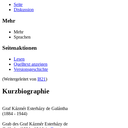
Seite
Diskussion
Mehr
Mehr
Sprachen
Seitenaktionen
Lesen
Quelltext anzeigen
Versionsgeschichte
(Weitergeleitet von
I821
)
Kurzbiographie
Graf Kázmér Esterházy de Galántha
(1884 - 1944)
Grab des Graf Kázmér Esterházy de