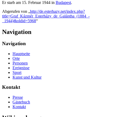
Er starb am 15. Februar 1944 in
Budapest
.
Abgerufen von „
http://de.esterhazy.net/index.php?
title=Graf_Kázmér_Esterházy_de_Galántha_(1884_-
_1944)&oldid=5968
“
Navigation
Navigation
Hauptseite
Orte
Personen
Ereignisse
Sport
Kunst und Kultur
Kontakt
Presse
Gästebuch
Kontakt