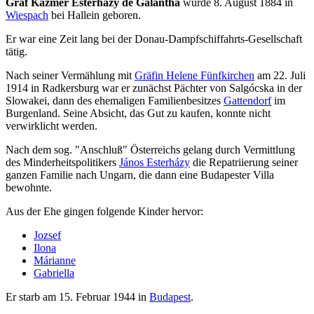
Graf Kázmér Esterházy de Galántha
wurde 8. August 1884 in
Wiespach
bei Hallein geboren.
Er war eine Zeit lang bei der Donau-Dampfschiffahrts-Gesellschaft
tätig.
Nach seiner Vermählung mit
Gräfin Helene Fünfkirchen
am 22. Juli
1914 in Radkersburg war er zunächst Pächter von Salgócska in der
Slowakei, dann des ehemaligen Familienbesitzes
Gattendorf
im
Burgenland. Seine Absicht, das Gut zu kaufen, konnte nicht
verwirklicht werden.
Nach dem sog. "Anschluß" Österreichs gelang durch Vermittlung
des Minderheitspolitikers
János Esterházy
die Repatriierung seiner
ganzen Familie nach Ungarn, die dann eine Budapester Villa
bewohnte.
Aus der Ehe gingen folgende Kinder hervor:
Jozsef
Ilona
Márianne
Gabriella
Er starb am 15. Februar 1944 in
Budapest
.