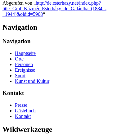
Abgerufen von „
http://de.esterhazy.net/index.php?
title=Graf_Kázmér_Esterházy_de_Galántha_(1884_-
_1944)&oldid=5968
“
Navigation
Navigation
Hauptseite
Orte
Personen
Ereignisse
Sport
Kunst und Kultur
Kontakt
Presse
Gästebuch
Kontakt
Wikiwerkzeuge