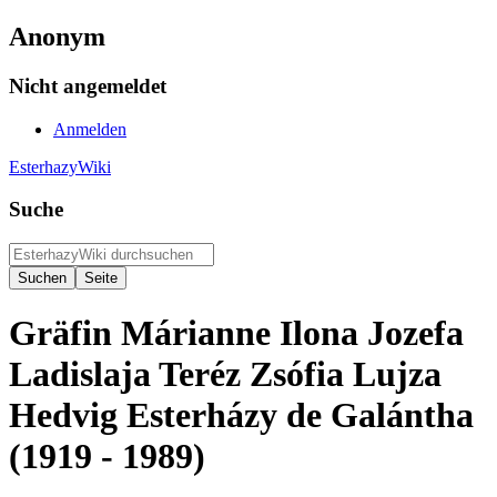
Anonym
Nicht angemeldet
Anmelden
EsterhazyWiki
Suche
Gräfin Márianne Ilona Jozefa
Ladislaja Teréz Zsófia Lujza
Hedvig Esterházy de Galántha
(1919 - 1989)