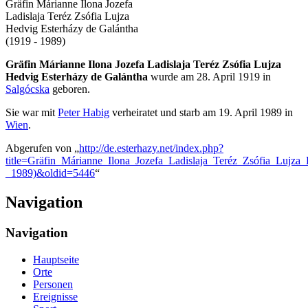
Gräfin Márianne Ilona Jozefa
Ladislaja Teréz Zsófia Lujza
Hedvig Esterházy de Galántha
(1919 - 1989)
Gräfin Márianne Ilona Jozefa Ladislaja Teréz Zsófia Lujza
Hedvig Esterházy de Galántha
wurde am 28. April 1919 in
Salgócska
geboren.
Sie war mit
Peter Habig
verheiratet und starb am 19. April 1989 in
Wien
.
Abgerufen von „
http://de.esterhazy.net/index.php?
title=Gräfin_Márianne_Ilona_Jozefa_Ladislaja_Teréz_Zsófia_Lujz
_1989)&oldid=5446
“
Navigation
Navigation
Hauptseite
Orte
Personen
Ereignisse