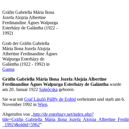
Gräfin Gabriella Mária Ilona
Jozefa Alojzia Albertine
Ferdinandine Ágnes Walpurga
Esterházy de Galántha (1922 -
1992)
Grab der Gräfin Gabriella
Mária Ilona Jozefa Alojzia
Albertine Ferdinandine Ágnes
Walpurga Esterházy de
Galántha (1922 - 1992) in
Ganna
Gräfin Gabriella Mária Ilona Jozefa Alojzia Albertine
Ferdinandine Ágnes Walpurga Esterházy de Galántha
wurde
am 20. Januar 1922
Salgócska
geboren.
Sie war mit
Graf László Pálffy de Erdöd
verheiratet und starb am 6.
November 1992 in
Wien
.
Abgerufen von „
http://de.esterhazy.net/index.php?
title=Gräfin_Gabriella_Mária_Ilona_Jozefa_Alojzia_Albertine_Fe
_1992)&oldid=5962
“