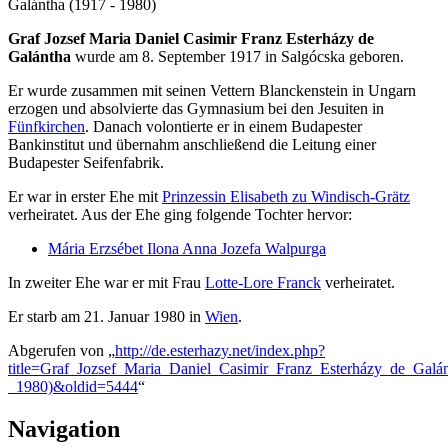
Galántha (1917 - 1980)
Graf Jozsef Maria Daniel Casimir Franz Esterházy de
Galántha
wurde am 8. September 1917 in Salgócska geboren.
Er wurde zusammen mit seinen Vettern Blanckenstein in Ungarn
erzogen und absolvierte das Gymnasium bei den Jesuiten in
Fünfkirchen
. Danach volontierte er in einem Budapester
Bankinstitut und übernahm anschließend die Leitung einer
Budapester Seifenfabrik.
Er war in erster Ehe mit
Prinzessin Elisabeth zu Windisch-Grätz
verheiratet. Aus der Ehe ging folgende Tochter hervor:
Mária Erzsébet Ilona Anna Jozefa Walpurga
In zweiter Ehe war er mit Frau
Lotte-Lore Franck
verheiratet.
Er starb am 21. Januar 1980 in
Wien
.
Abgerufen von „
http://de.esterhazy.net/index.php?
title=Graf_Jozsef_Maria_Daniel_Casimir_Franz_Esterházy_de_Galá
_1980)&oldid=5444
“
Navigation