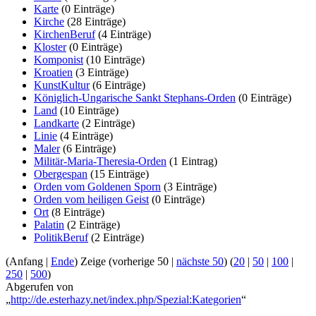
Karte
‏‎ (0 Einträge)
Kirche
‏‎ (28 Einträge)
KirchenBeruf
‏‎ (4 Einträge)
Kloster
‏‎ (0 Einträge)
Komponist
‏‎ (10 Einträge)
Kroatien
‏‎ (3 Einträge)
KunstKultur
‏‎ (6 Einträge)
Königlich-Ungarische Sankt Stephans-Orden
‏‎ (0 Einträge)
Land
‏‎ (10 Einträge)
Landkarte
‏‎ (2 Einträge)
Linie
‏‎ (4 Einträge)
Maler
‏‎ (6 Einträge)
Militär-Maria-Theresia-Orden
‏‎ (1 Eintrag)
Obergespan
‏‎ (15 Einträge)
Orden vom Goldenen Sporn
‏‎ (3 Einträge)
Orden vom heiligen Geist
‏‎ (0 Einträge)
Ort
‏‎ (8 Einträge)
Palatin
‏‎ (2 Einträge)
PolitikBeruf
‏‎ (2 Einträge)
(Anfang |
Ende
) Zeige (vorherige 50 |
nächste 50
) (
20
|
50
|
100
|
250
|
500
)
Abgerufen von
„
http://de.esterhazy.net/index.php/Spezial:Kategorien
“