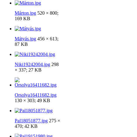
Márton.jpg
520 × 800;
169 KB
Mátyás.jpg
456 × 613;
87 KB
Niki19242004.jpg
298
× 337; 27 KB
Orsolya16411682.jpg
130 × 303; 49 KB
Pal18051877.jpg
275 ×
470; 42 KB