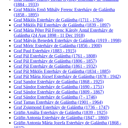
(1884 - 1933)
Graf Miklós Ernõ Mihály Ferenc Esterházy de Galántha
(1858 - 1895)
Graf Miklós Esterházy de Galántha (1711 - 1764)
Graf Miklós Pál Esterházy de Galántha (1839 - 1897)
Graf Mária Péter Pál Ferenc Károly Antal Esterházy de
Galántha (24 Aug 1898 - 11 Dec 1918)
Graf Mátyás Benedek Esterházy de Galántha (1919 - 1998)
Graf Móric Esterházy de Galántha (1856 - 1900)
Graf Paul Esterházy (1883 - 1915)
Graf Pál Esterházy de Galántha (1761 - 1808)
Graf Pál Esterházy de Galántha (1806 - 1857)
Graf Pál Esterházy de Galántha (1861 - 1932)
Graf Pál Miklós Esterházy de Galántha (1834 - 1885)
Graf Pál Mária József Esterházy de Galántha (1878 - 1942)
Graf Sandor Esterházy de Galántha (1868 - 1925)
Graf Sándor Esterházy de Galántha (1690 - 1751)
Graf Sándor Esterházy de Galántha (1809 - 1867)
Graf Sándor Esterházy de Galántha (? - 1746)
Graf Tamas Esterházy de Galántha (1901 - 1964)
Graf Zsigmond Esterházy de Galántha (1736 - 1747)
Gräfin Amália Esterházy de Galántha (1839 - 1925)
Gräfin Antonia Esterházy de Galántha (1847 - 1860)
Gräfin Antonia Mária Jozefa Esterházy de Galántha (1868 -
1927)