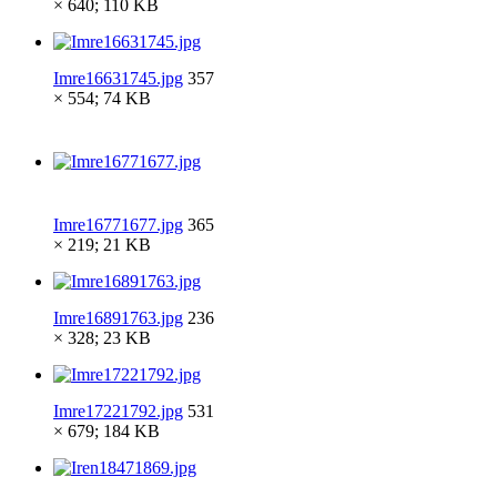
× 640; 110 KB
Imre16631745.jpg
357
× 554; 74 KB
Imre16771677.jpg
365
× 219; 21 KB
Imre16891763.jpg
236
× 328; 23 KB
Imre17221792.jpg
531
× 679; 184 KB