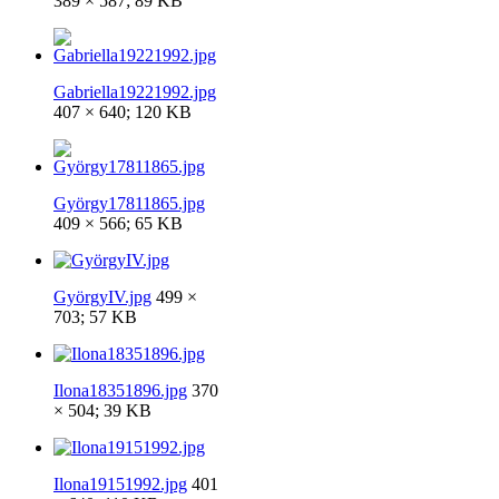
389 × 587; 89 KB
Gabriella19221992.jpg
407 × 640; 120 KB
György17811865.jpg
409 × 566; 65 KB
GyörgyIV.jpg
499 ×
703; 57 KB
Ilona18351896.jpg
370
× 504; 39 KB
Ilona19151992.jpg
401