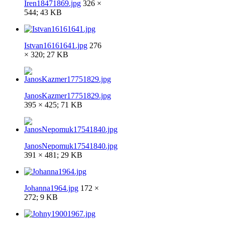
Iren18471869.jpg
326 ×
544; 43 KB
Istvan16161641.jpg
276
× 320; 27 KB
JanosKazmer17751829.jpg
395 × 425; 71 KB
JanosNepomuk17541840.jpg
391 × 481; 29 KB
Johanna1964.jpg
172 ×
272; 9 KB