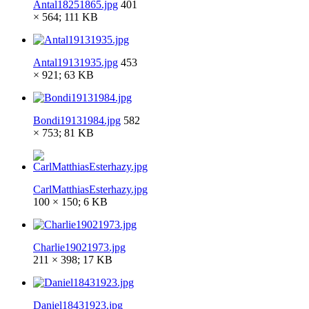
Antal18251865.jpg
401
× 564; 111 KB
Antal19131935.jpg
453
× 921; 63 KB
Bondi19131984.jpg
582
× 753; 81 KB
CarlMatthiasEsterhazy.jpg
100 × 150; 6 KB
Charlie19021973.jpg
211 × 398; 17 KB
Daniel18431923.jpg