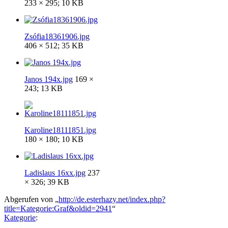
233 × 295; 10 KB
Zsófia18361906.jpg
406 × 512; 35 KB
Janos 194x.jpg
169 ×
243; 13 KB
Karoline18111851.jpg
180 × 180; 10 KB
Ladislaus 16xx.jpg
237
× 326; 39 KB
Abgerufen von „
http://de.esterhazy.net/index.php?
title=Kategorie:Graf&oldid=2941
“
Kategorie
: