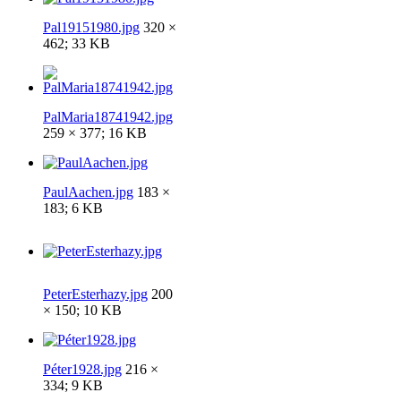
Pal19151980.jpg
320 ×
462; 33 KB
PalMaria18741942.jpg
259 × 377; 16 KB
PaulAachen.jpg
183 ×
183; 6 KB
PeterEsterhazy.jpg
200
× 150; 10 KB
Péter1928.jpg
216 ×
334; 9 KB