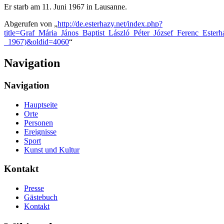
Er starb am 11. Juni 1967 in Lausanne.
Abgerufen von „
http://de.esterhazy.net/index.php?
title=Graf_Mária_János_Baptist_László_Péter_József_Ferenc_Ester
_1967)&oldid=4060
“
Navigation
Navigation
Hauptseite
Orte
Personen
Ereignisse
Sport
Kunst und Kultur
Kontakt
Presse
Gästebuch
Kontakt