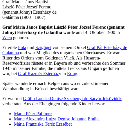
Graf Mária János Baptist
László Péter József Ferenc
(genannt Johny) Esterházy de
Galántha (1900 - 1967)
Graf Mária János Baptist László Péter József Ferenc (genannt
Johny) Esterházy de Galántha
wurde am 14. Oktober 1900 in
Wien
geboren.
Er erbte
Pula
und
Szigliget
von seinem Onkel
Graf Pál Esterházy de
Galántha
und war Mitglied des ungarischen Oberhauses. Er war
Ritter des Ordens vom Goldenen Vließ. Als Husaren-
Reserveoffizier rüstete er in Bayern ab und verbrachte den Sommer
1945 mit seiner Familie, die mittels Trecks aus Ungarn geflohen
war, bei
Graf Kázmér Esterházy
in
Ering
.
Später wanderte er nach Belgien aus wo er zuletzt in einer
Weinhandlung in Brüssel beschäftigt war.
Er war mit
Gräfin Lousie-Denise Szechenyi de Sárvár-felsõvidék
verheiratet. Aus der Ehe gingen folgende Kinder hervor:
Mária Péter Pál Imre
Mária Alexandra Lujza Denise Johanna Emília
Mária Franziska Teréz Erzsébet