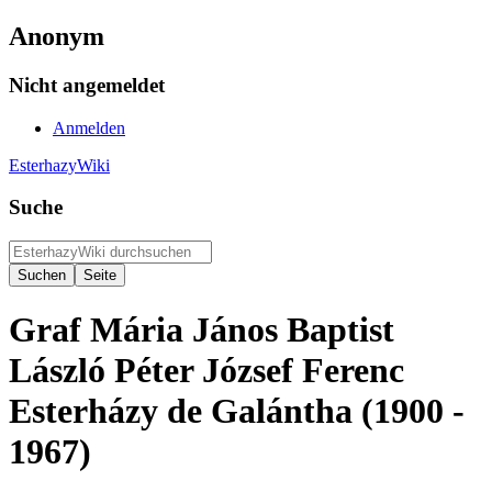
Anonym
Nicht angemeldet
Anmelden
EsterhazyWiki
Suche
Graf Mária János Baptist
László Péter József Ferenc
Esterházy de Galántha (1900 -
1967)