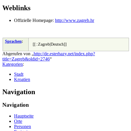
Weblinks
Offizielle Homepage:
http://www.zagreb.hr
Sprachen
:
[[::Zagreb|Deutsch]]
Abgerufen von „
http://de.esterhazy.net/index.php?
title=Zagreb&oldid=2746
“
Kategorien
:
Stadt
Kroatien
Navigation
Navigation
Hauptseite
Orte
Personen