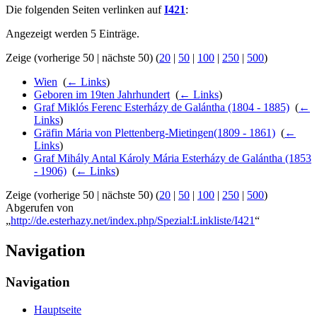
Die folgenden Seiten verlinken auf
I421
:
Angezeigt werden 5 Einträge.
Zeige (vorherige 50 | nächste 50) (
20
|
50
|
100
|
250
|
500
)
Wien
‎
(
← Links
)
Geboren im 19ten Jahrhundert
‎
(
← Links
)
Graf Miklós Ferenc Esterházy de Galántha (1804 - 1885)
‎
(
←
Links
)
Gräfin Mária von Plettenberg-Mietingen(1809 - 1861)
‎
(
←
Links
)
Graf Mihály Antal Károly Mária Esterházy de Galántha (1853
- 1906)
‎
(
← Links
)
Zeige (vorherige 50 | nächste 50) (
20
|
50
|
100
|
250
|
500
)
Abgerufen von
„
http://de.esterhazy.net/index.php/Spezial:Linkliste/I421
“
Navigation
Navigation
Hauptseite