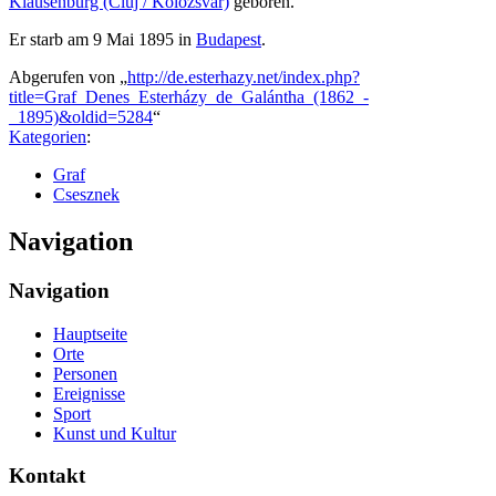
Klausenburg (Cluj / Kolozsvár)
geboren.
Er starb am 9 Mai 1895 in
Budapest
.
Abgerufen von „
http://de.esterhazy.net/index.php?
title=Graf_Denes_Esterházy_de_Galántha_(1862_-
_1895)&oldid=5284
“
Kategorien
:
Graf
Csesznek
Navigation
Navigation
Hauptseite
Orte
Personen
Ereignisse
Sport
Kunst und Kultur
Kontakt