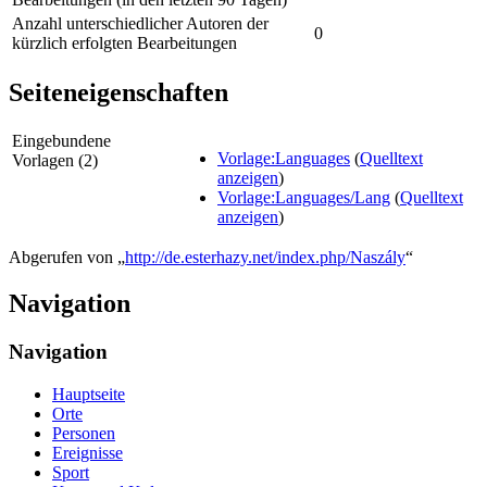
Anzahl unterschiedlicher Autoren der
0
kürzlich erfolgten Bearbeitungen
Seiteneigenschaften
Eingebundene
Vorlage:Languages
(
Quelltext
Vorlagen (2)
anzeigen
)
Vorlage:Languages/Lang
(
Quelltext
anzeigen
)
Abgerufen von „
http://de.esterhazy.net/index.php/Naszály
“
Navigation
Navigation
Hauptseite
Orte
Personen
Ereignisse
Sport