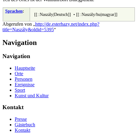
Sprachen
:
[[::Naszály|Deutsch]]
•
[[::Naszály/hu|magyar]]
Abgerufen von „
http://de.esterhazy.net/index.php?
title=Naszály&oldid=5395
“
Navigation
Navigation
Hauptseite
Orte
Personen
Ereignisse
Sport
Kunst und Kultur
Kontakt
Presse
Gästebuch
Kontakt