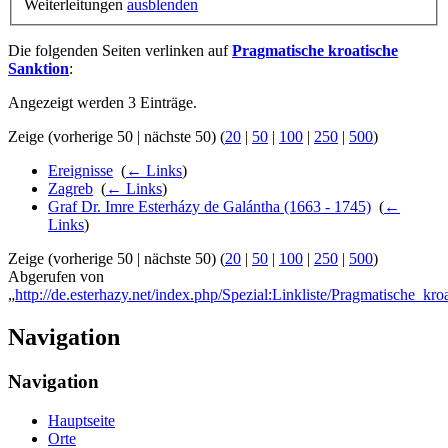
Weiterleitungen
ausblenden
Die folgenden Seiten verlinken auf
Pragmatische kroatische
Sanktion
:
Angezeigt werden 3 Einträge.
Zeige (vorherige 50 | nächste 50) (
20
|
50
|
100
|
250
|
500
)
Ereignisse
‎
(
← Links
)
Zagreb
‎
(
← Links
)
Graf Dr. Imre Esterházy de Galántha (1663 - 1745)
‎
(
←
Links
)
Zeige (vorherige 50 | nächste 50) (
20
|
50
|
100
|
250
|
500
)
Abgerufen von
„
http://de.esterhazy.net/index.php/Spezial:Linkliste/Pragmatische_kr
Navigation
Navigation
Hauptseite
Orte