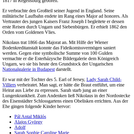
1817 in Regensburg geboren.
Er verbrachte den Großteil seiner Jugend in England. Seine
militärische Laufbahn endete im Rang eines Major ad honores. Als
Vertrauter des jungen Kaisers Franz Joseph I begleitete er dessen
erste Reisen durch Ungarn und Siebenbürgen. Er erhielt 1862 den
Orden vom Goldenen Vlies.
Nikolaus trat 1866 das Majorat an. Mit Hilfe der Wiener
Bodenkreditanstalt konnte das Fideikomissvermögen saniert
werden. Gegen eine symbolische Summe von 100 Gulden
vermachte er die Esterházysche Bildergalerie dem Königreich
Ungarn, wo sie bis heute den Grundstock der Ungarischen
Nationalgalerie in Budapest
darstellt.
Er war mit der Tochter des 5. Earl of Jersey,
Lady Sarah Child-
Villiers
verheiratet. Man sagt, er hätte die Braut entführt, um eine
Heirat aus Liebe zu erpressen. Sarah starb jung an einer
Lungenkrankheit. Zum Andenken ließ Nikolaus in der Nordostecke
des Eisenstädter Schlossgartens einen Obelisken errichten. Aus der
Ehe gingen folgende Kinder hervor:
Pál Antal Miklós
Alajos György
Adolf
Sarah Sophie Caroline Marie