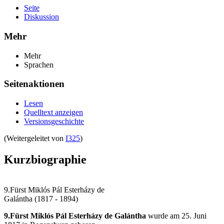
Seite
Diskussion
Mehr
Mehr
Sprachen
Seitenaktionen
Lesen
Quelltext anzeigen
Versionsgeschichte
(Weitergeleitet von
I325
)
Kurzbiographie
9.Fürst Miklós Pál Esterházy de
Galántha (1817 - 1894)
9.Fürst Miklós Pál Esterházy de Galántha
wurde am 25. Juni