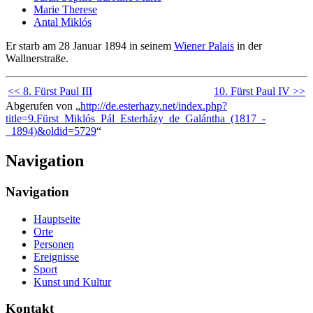
Marie Therese
Antal Miklós
Er starb am 28 Januar 1894 in seinem
Wiener Palais
in der
Wallnerstraße.
<< 8. Fürst Paul III
10. Fürst Paul IV >>
Abgerufen von „
http://de.esterhazy.net/index.php?
title=9.Fürst_Miklós_Pál_Esterházy_de_Galántha_(1817_-
_1894)&oldid=5729
“
Navigation
Navigation
Hauptseite
Orte
Personen
Ereignisse
Sport
Kunst und Kultur
Kontakt