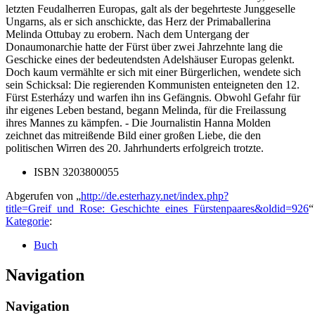
letzten Feudalherren Europas, galt als der begehrteste Junggeselle
Ungarns, als er sich anschickte, das Herz der Primaballerina
Melinda Ottubay zu erobern. Nach dem Untergang der
Donaumonarchie hatte der Fürst über zwei Jahrzehnte lang die
Geschicke eines der bedeutendsten Adelshäuser Europas gelenkt.
Doch kaum vermählte er sich mit einer Bürgerlichen, wendete sich
sein Schicksal: Die regierenden Kommunisten enteigneten den 12.
Fürst Esterházy und warfen ihn ins Gefängnis. Obwohl Gefahr für
ihr eigenes Leben bestand, begann Melinda, für die Freilassung
ihres Mannes zu kämpfen. - Die Journalistin Hanna Molden
zeichnet das mitreißende Bild einer großen Liebe, die den
politischen Wirren des 20. Jahrhunderts erfolgreich trotzte.
ISBN 3203800055
Abgerufen von „
http://de.esterhazy.net/index.php?
title=Greif_und_Rose:_Geschichte_eines_Fürstenpaares&oldid=926
“
Kategorie
:
Buch
Navigation
Navigation