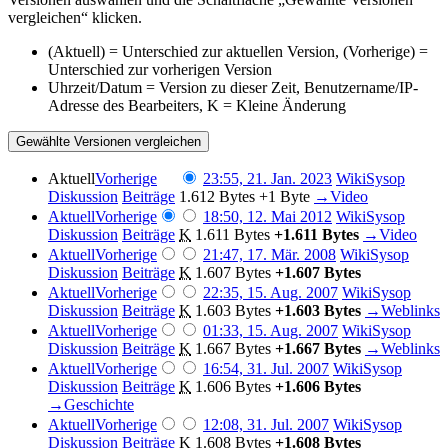
vergleichen“ klicken.
(Aktuell) = Unterschied zur aktuellen Version, (Vorherige) =
Unterschied zur vorherigen Version
Uhrzeit/Datum = Version zu dieser Zeit, Benutzername/IP-
Adresse des Bearbeiters, K = Kleine Änderung
Aktuell
Vorherige
23:55, 21. Jan. 2023
‎
WikiSysop
Diskussion
Beiträge
‎
1.612 Bytes
+1 Byte
‎
→‎Video
Aktuell
Vorherige
18:50, 12. Mai 2012
‎
WikiSysop
Diskussion
Beiträge
‎
K
1.611 Bytes
+1.611 Bytes
‎
→‎Video
Aktuell
Vorherige
21:47, 17. Mär. 2008
‎
WikiSysop
Diskussion
Beiträge
‎
K
1.607 Bytes
+1.607 Bytes
Aktuell
Vorherige
22:35, 15. Aug. 2007
‎
WikiSysop
Diskussion
Beiträge
‎
K
1.603 Bytes
+1.603 Bytes
‎
→‎Weblinks
Aktuell
Vorherige
01:33, 15. Aug. 2007
‎
WikiSysop
Diskussion
Beiträge
‎
K
1.667 Bytes
+1.667 Bytes
‎
→‎Weblinks
Aktuell
Vorherige
16:54, 31. Jul. 2007
‎
WikiSysop
Diskussion
Beiträge
‎
K
1.606 Bytes
+1.606 Bytes
→‎Geschichte
Aktuell
Vorherige
12:08, 31. Jul. 2007
‎
WikiSysop
Diskussion
Beiträge
‎
K
1.608 Bytes
+1.608 Bytes