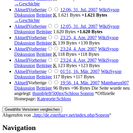
→‎Geschichte
Aktuell
Vorherige
12:06, 31. Jul. 2007
‎
WikiSysop
Diskussion
Beiträge
‎
K
1.621 Bytes
+1.621 Bytes
→‎Geschichte
Aktuell
Vorherige
12:05, 31. Jul. 2007
‎
WikiSysop
Diskussion
Beiträge
‎
1.620 Bytes
+1.620 Bytes
Aktuell
Vorherige
23:25, 4. Apr. 2007
‎
WikiSysop
Diskussion
Beiträge
‎
K
139 Bytes
+139 Bytes
Aktuell
Vorherige
23:24, 4. Apr. 2007
‎
WikiSysop
Diskussion
Beiträge
‎
K
118 Bytes
+118 Bytes
Aktuell
Vorherige
23:24, 4. Apr. 2007
‎
WikiSysop
Diskussion
Beiträge
‎
K
123 Bytes
+123 Bytes
Aktuell
Vorherige
01:51, 16. Mär. 2007
‎
WikiSysop
Diskussion
Beiträge
‎
117 Bytes
+117 Bytes
Aktuell
Vorherige
19:56, 14. Mär. 2007
‎
Matrthaeus007
Diskussion
Beiträge
‎
96 Bytes
+96 Bytes
‎
Die Seite wurde neu
angelegt:
thumb|left|500px|Schloss Sopron
*Offizielle
Homepage:
Kategorie:Schloss
Abgerufen von „
http://de.esterhazy.net/index.php/Sopron
“
Navigation