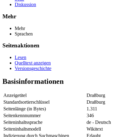
Diskussion
Mehr
Mehr
Sprachen
Seitenaktionen
Lesen
Quelltext anzeigen
Versionsgeschichte
Basisinformationen
Anzeigetitel
Draßburg
Standardsortierschlüssel
Draßburg
Seitenlänge (in Bytes)
1.311
Seitenkennnummer
346
Seiteninhaltssprache
de - Deutsch
Seiteninhaltsmodell
Wikitext
Indizierung durch Suchmaschinen
Erlaubt