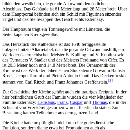
bildet den westlichen, die gerade Altarwand den östlichen
Abschluss. Das Gebäude ist 61 Meter lang und 28 Meter breit. Über
dem Hauptportal befinden sich ein Schild mit Figurinen sitzender
Engel und das Steinwappen des Geschlechts Esterházy.
Der Hauptraum trägt ein Tonnengewölbe mit Lünetten, die
Seitenkapellen Kreuzgewölbe.
Das Herzstück der Kathedrale ist das 1640 fertiggestellte
holzgeschnitzte Altarretabel, das die gesamte Ostwand ausfüllt, ein
Werk der österreichischen Meister B. Knilling und V. Knoth sowie
des Tyrnauers V. Stadler und des Meisters Ferdinand von Cífer. Es
ist 20,3 Meter hoch und 14,8 Meter breit. Die Ornamentik der
Kirche ist das Werk der italienischen Stuckateure Giovanni Battista
Rossi, Jacopo Tornini und Pietro Antonio Conti. Das Deckenfresko
[3]
stammt von Carl Ritzch und Franz Johannes Graffenstein.
Zur Geschichte der Kirche gehört auch ein trauriges Ereignis. In der
hier befindlichen Gruft der Familie wurden die vier Mitglieder der
Familie Esterházy:
Ladislaus
,
Franz
,
Caspar
und
Thomas
, die in der
Schlacht von Vezekény gestorben waren, feierlich bestattet. Zur
Bestattung kamen Teilnehmer aus dem ganzen Land.
Die Kirche hatte ursprünglich nicht nur eine gottesdienstliche
Funktion, sondern diente etwa bei Promotionen auch als