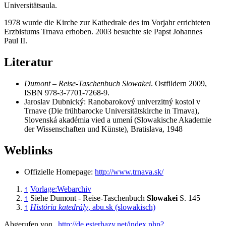
Universitätsaula.
1978 wurde die Kirche zur Kathedrale des im Vorjahr errichteten
Erzbistums Trnava erhoben. 2003 besuchte sie Papst Johannes
Paul II.
Literatur
Dumont – Reise-Taschenbuch Slowakei
. Ostfildern 2009,
ISBN 978-3-7701-7268-9.
Jaroslav Dubnický: Ranobarokový univerzitný kostol v
Trnave (Die frühbarocke Universitätskirche in Trnava),
Slovenská akadémia vied a umení (Slowakische Akademie
der Wissenschaften und Künste), Bratislava, 1948
Weblinks
Offizielle Homepage:
http://www.trnava.sk/
↑
Vorlage:Webarchiv
↑
Siehe Dumont - Reise-Taschenbuch
Slowakei
S. 145
↑
História katedrály
, abu.sk (slowakisch)
Abgerufen von „
http://de.esterhazy.net/index.php?