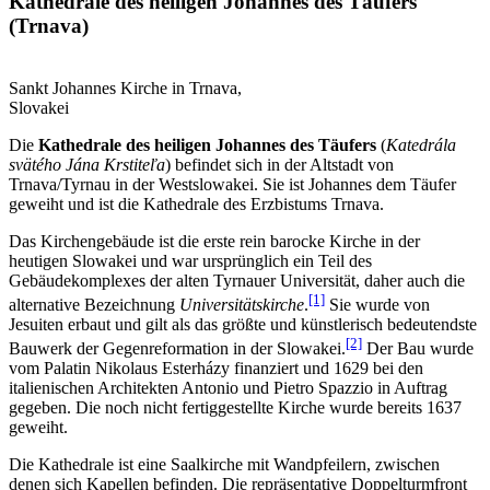
Kathedrale des heiligen Johannes des Täufers
(Trnava)
Sankt Johannes Kirche in Trnava,
Slovakei
Die
Kathedrale des heiligen Johannes des Täufers
(
Katedrála
svätého Jána Krstiteľa
) befindet sich in der Altstadt von
Trnava
/Tyrnau in der Westslowakei. Sie ist Johannes dem Täufer
geweiht und ist die Kathedrale des Erzbistums Trnava.
Das Kirchengebäude ist die erste rein barocke Kirche in der
heutigen Slowakei und war ursprünglich ein Teil des
Gebäudekomplexes der alten Tyrnauer Universität, daher auch die
[1]
alternative Bezeichnung
Universitätskirche
.
Sie wurde von
Jesuiten erbaut und gilt als das größte und künstlerisch bedeutendste
[2]
Bauwerk der Gegenreformation in der Slowakei.
Der Bau wurde
vom Palatin Nikolaus Esterházy finanziert und 1629 bei den
italienischen Architekten Antonio und Pietro Spazzio in Auftrag
gegeben. Die noch nicht fertiggestellte Kirche wurde bereits 1637
geweiht.
Die Kathedrale ist eine Saalkirche mit Wandpfeilern, zwischen
denen sich Kapellen befinden. Die repräsentative Doppelturmfront