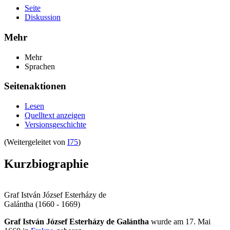
Seite
Diskussion
Mehr
Mehr
Sprachen
Seitenaktionen
Lesen
Quelltext anzeigen
Versionsgeschichte
(Weitergeleitet von
I75
)
Kurzbiographie
Graf István József Esterházy de
Galántha (1660 - 1669)
Graf István József Esterházy de Galántha
wurde am 17. Mai