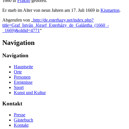
1660 in
Frakno
geboren.
Er starb im Alter von neun Jahren am 17. Juli 1669 in
Kismarton
.
Abgerufen von „
http://de.esterhazy.net/index.php?
title=Graf_István_József_Esterházy_de_Galántha_(1660_-
_1669)&oldid=4771
“
Navigation
Navigation
Hauptseite
Orte
Personen
Ereignisse
Sport
Kunst und Kultur
Kontakt
Presse
Gästebuch
Kontakt