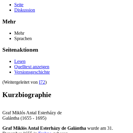
Seite
Diskussion
Mehr
Mehr
Sprachen
Seitenaktionen
Lesen
Quelltext anzeigen
Versionsgeschichte
(Weitergeleitet von
I72
)
Kurzbiographie
Graf Miklós Antal Esterházy de
Galántha (1655 - 1695)
Graf Miklós Antal Esterházy de Galántha
wurde am 31.