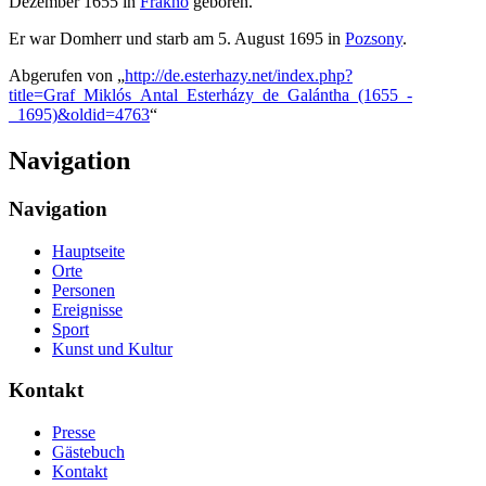
Dezember 1655 in
Frakno
geboren.
Er war Domherr und starb am 5. August 1695 in
Pozsony
.
Abgerufen von „
http://de.esterhazy.net/index.php?
title=Graf_Miklós_Antal_Esterházy_de_Galántha_(1655_-
_1695)&oldid=4763
“
Navigation
Navigation
Hauptseite
Orte
Personen
Ereignisse
Sport
Kunst und Kultur
Kontakt
Presse
Gästebuch
Kontakt