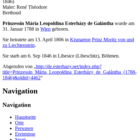
1846)
Maler: René Théodore
Berthoud
Prinzessin Mária Leopoldina Esterházy de Galántha
wurde am
31. Januar 1788 in
Wien
geboren.
Sie heiratete am 13. April 1806 in
Kismarton
Prinz Moritz von und
zu Liechtenstein
.
Sie starb am 6. Sep 1846 in Libesice (Libeschitz), Böhmen.
Abgerufen von „
http://de.esterhazy.net/index.php?
title=Prinzessin_Mária_Leopoldina_Esterházy_de_Galántha_(1788-
1846)&oldid=4462
“
Navigation
Navigation
Hauptseite
Orte
Personen
Ereignisse
Sport