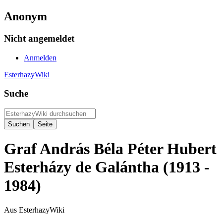
Anonym
Nicht angemeldet
Anmelden
EsterhazyWiki
Suche
Graf András Béla Péter Hubert
Esterházy de Galántha (1913 -
1984)
Aus EsterhazyWiki