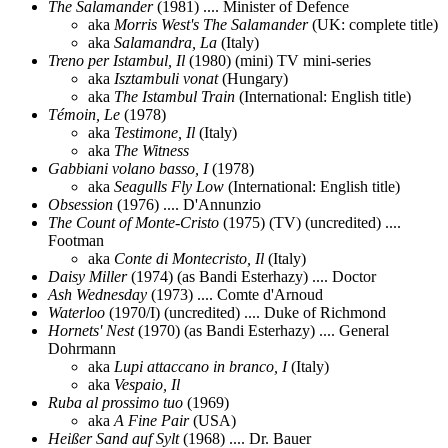
The Salamander
(1981) .... Minister of Defence
aka
Morris West's The Salamander
(UK: complete title)
aka
Salamandra, La
(Italy)
Treno per Istambul, Il
(1980) (mini) TV mini-series
aka
Isztambuli vonat
(Hungary)
aka
The Istambul Train
(International: English title)
Témoin, Le
(1978)
aka
Testimone, Il
(Italy)
aka
The Witness
Gabbiani volano basso, I
(1978)
aka
Seagulls Fly Low
(International: English title)
Obsession
(1976) .... D'Annunzio
The Count of Monte-Cristo
(1975) (TV) (uncredited) ....
Footman
aka
Conte di Montecristo, Il
(Italy)
Daisy Miller
(1974) (as Bandi Esterhazy) .... Doctor
Ash Wednesday
(1973) .... Comte d'Arnoud
Waterloo
(1970/I) (uncredited) .... Duke of Richmond
Hornets' Nest
(1970) (as Bandi Esterhazy) .... General
Dohrmann
aka
Lupi attaccano in branco, I
(Italy)
aka
Vespaio, Il
Ruba al prossimo tuo
(1969)
aka
A Fine Pair
(USA)
Heißer Sand auf Sylt
(1968) .... Dr. Bauer