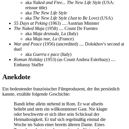
aka
Naked and Free... The New Life Style
(USA:
reissue title)
aka
The New Life Style
aka
The New Life Style (Just to Be Love)
(USA)
55 Days at Peking
(1963) .... Austrian Minister
The Naked Maja
(1958) .... Count De Fuentes
aka
Maja desnuda, La
(Italy)
aka
Maja nue, La
(France)
War and Peace
(1956) (uncredited) .... Dolokhov's second at
duel
aka
Guerra e pace
(Italy)
Roman Holiday
(1953) (as Count Andrea Esterhazy) ....
Embassy Staffer
Anekdote
Ein bedeutender französischer Filmproduzent, der ihn persönlich
kannte, erzählte folgende Geschichte:
Bandi lebte allein stehend in Rom. Er war allseits
beliebt und stets ein willkommener Gast. Nie klagte
oder beschwerte er sich über sein Schicksal der
Heimatlosigkeit. Er traf sich regelmäßig einmal die
Woche im Salon einer bereits älteren Dame. Eines