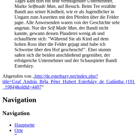
Tages kam dort ein sehr vermögender Unternehmer,
Marke
Selfmade Man
, auf Besuch. Beim Tee erzählte
Bandi aus seiner Kindheit, wie er als Jugendlicher in
Ungarn zum Ausreiten mit den Pferden über die Felder
jagte. Alle Anwesenden waren von der Geschichte sehr
angetan. Nur der
Self Made Man
, der Bandi nicht
kannte, gewann dessen Plauderei wenig ab und
echauffierte sich: "Während Sie als Kind auf dem
hohen Ross über die Felder gejagt sind habe ich
Schweine über den Hof gescheucht!". Eher stumm
saßen sich die beiden anschließend gegenüber, der
erfolgreiche Unternehmer und der Schauspieler Bandi
Esterházy.
Abgerufen von „
http://de.esterhazy.net/index.php?
title=Graf_András_Béla_Péter_Hubert_Esterházy_de_Galántha_(191
_1984)&oldid=4497
“
Navigation
Navigation
Hauptseite
Orte