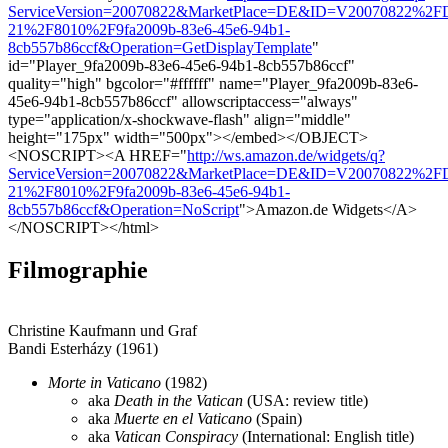
ServiceVersion=20070822&MarketPlace=DE&ID=V20070822%2FD
21%2F8010%2F9fa2009b-83e6-45e6-94b1-
8cb557b86ccf&Operation=GetDisplayTemplate
"
id="Player_9fa2009b-83e6-45e6-94b1-8cb557b86ccf"
quality="high" bgcolor="#ffffff" name="Player_9fa2009b-83e6-
45e6-94b1-8cb557b86ccf" allowscriptaccess="always"
type="application/x-shockwave-flash" align="middle"
height="175px" width="500px"></embed></OBJECT>
<NOSCRIPT><A HREF="
http://ws.amazon.de/widgets/q?
ServiceVersion=20070822&MarketPlace=DE&ID=V20070822%2FD
21%2F8010%2F9fa2009b-83e6-45e6-94b1-
8cb557b86ccf&Operation=NoScript
">Amazon.de Widgets</A>
</NOSCRIPT></html>
Filmographie
Christine Kaufmann und Graf
Bandi Esterházy (1961)
Morte in Vaticano
(1982)
aka
Death in the Vatican
(USA: review title)
aka
Muerte en el Vaticano
(Spain)
aka
Vatican Conspiracy
(International: English title)