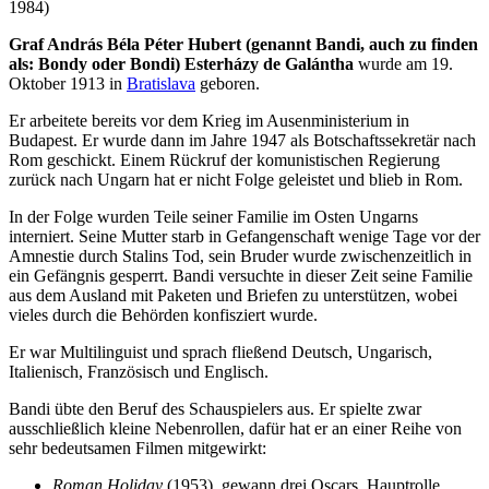
1984)
Graf András Béla Péter Hubert (genannt Bandi, auch zu finden
als: Bondy oder Bondi) Esterházy de Galántha
wurde am 19.
Oktober 1913 in
Bratislava
geboren.
Er arbeitete bereits vor dem Krieg im Ausenministerium in
Budapest. Er wurde dann im Jahre 1947 als Botschaftssekretär nach
Rom geschickt. Einem Rückruf der komunistischen Regierung
zurück nach Ungarn hat er nicht Folge geleistet und blieb in Rom.
In der Folge wurden Teile seiner Familie im Osten Ungarns
interniert. Seine Mutter starb in Gefangenschaft wenige Tage vor der
Amnestie durch Stalins Tod, sein Bruder wurde zwischenzeitlich in
ein Gefängnis gesperrt. Bandi versuchte in dieser Zeit seine Familie
aus dem Ausland mit Paketen und Briefen zu unterstützen, wobei
vieles durch die Behörden konfisziert wurde.
Er war Multilinguist und sprach fließend Deutsch, Ungarisch,
Italienisch, Französisch und Englisch.
Bandi übte den Beruf des Schauspielers aus. Er spielte zwar
ausschließlich kleine Nebenrollen, dafür hat er an einer Reihe von
sehr bedeutsamen Filmen mitgewirkt:
Roman Holiday
(1953), gewann drei Oscars, Hauptrolle