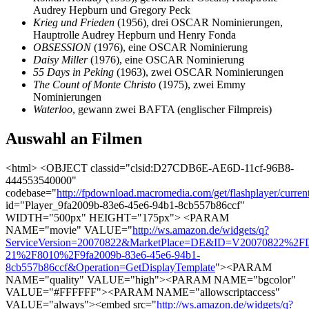
Audrey Hepburn und Gregory Peck
Krieg und Frieden
(1956), drei OSCAR Nominierungen,
Hauptrolle Audrey Hepburn und Henry Fonda
OBSESSION
(1976), eine OSCAR Nominierung
Daisy Miller
(1976), eine OSCAR Nominierung
55 Days in Peking
(1963), zwei OSCAR Nominierungen
The Count of Monte Christo
(1975), zwei Emmy
Nominierungen
Waterloo
, gewann zwei BAFTA (englischer Filmpreis)
Auswahl an Filmen
<html> <OBJECT classid="clsid:D27CDB6E-AE6D-11cf-96B8-
444553540000"
codebase="
http://fpdownload.macromedia.com/get/flashplayer/curren
id="Player_9fa2009b-83e6-45e6-94b1-8cb557b86ccf"
WIDTH="500px" HEIGHT="175px"> <PARAM
NAME="movie" VALUE="
http://ws.amazon.de/widgets/q?
ServiceVersion=20070822&MarketPlace=DE&ID=V20070822%2FD
21%2F8010%2F9fa2009b-83e6-45e6-94b1-
8cb557b86ccf&Operation=GetDisplayTemplate
"><PARAM
NAME="quality" VALUE="high"><PARAM NAME="bgcolor"
VALUE="#FFFFFF"><PARAM NAME="allowscriptaccess"
VALUE="always"><embed src="
http://ws.amazon.de/widgets/q?