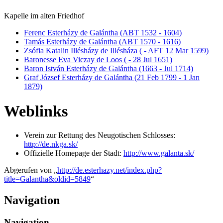
Kapelle im alten Friedhof
Ferenc Esterházy de Galántha (ABT 1532 - 1604)
Tamás Esterházy de Galántha (ABT 1570 - 1616)
Zsófia Katalin Illésházy de Illésháza ( - AFT 12 Mar 1599)
Baronesse Eva Viczay de Loos ( - 28 Jul 1651)
Baron István Esterházy de Galántha (1663 - Jul 1714)
Graf József Esterházy de Galántha (21 Feb 1799 - 1 Jan
1879)
Weblinks
Verein zur Rettung des Neugotischen Schlosses:
http://de.nkga.sk/
Offizielle Homepage der Stadt:
http://www.galanta.sk/
Abgerufen von „
http://de.esterhazy.net/index.php?
title=Galantha&oldid=5849
“
Navigation
Navigation