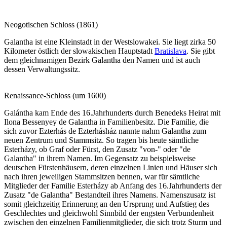
Neogotischen Schloss (1861)
Galantha ist eine Kleinstadt in der Westslowakei. Sie liegt zirka 50
Kilometer östlich der slowakischen Hauptstadt
Bratislava
. Sie gibt
dem gleichnamigen Bezirk Galantha den Namen und ist auch
dessen Verwaltungssitz.
Renaissance-Schloss (um 1600)
Galántha kam Ende des 16.Jahrhunderts durch Benedeks Heirat mit
Ilona Bessenyey de Galantha in Familienbesitz. Die Familie, die
sich zuvor Ezterhás de Ezterhásház nannte nahm Galantha zum
neuen Zentrum und Stammsitz. So tragen bis heute sämtliche
Esterházy, ob Graf oder Fürst, den Zusatz "von-" oder "de
Galantha" in ihrem Namen. Im Gegensatz zu beispielsweise
deutschen Fürstenhäusern, deren einzelnen Linien und Häuser sich
nach ihren jeweiligen Stammsitzen bennen, war für sämtliche
Mitglieder der Familie Esterházy ab Anfang des 16.Jahrhunderts der
Zusatz "de Galantha" Bestandteil ihres Namens. Namenszusatz ist
somit gleichzeitig Erinnerung an den Ursprung und Aufstieg des
Geschlechtes und gleichwohl Sinnbild der engsten Verbundenheit
zwischen den einzelnen Familienmitglieder, die sich trotz Sturm und