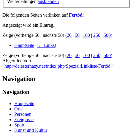
Weiterleitungen
ausblenden
Die folgenden Seiten verlinken auf
Fertöd
:
Angezeigt wird ein Eintrag.
Zeige (vorherige 50 | nächste 50) (
20
|
50
|
100
|
250
|
500
)
Hauptseite
‎
(
← Links
)
Zeige (vorherige 50 | nächste 50) (
20
|
50
|
100
|
250
|
500
)
Abgerufen von
„
http://de.esterhazy.net/index.php/Spezial:Linkliste/Fertöd
“
Navigation
Navigation
Hauptseite
Orte
Personen
Ereignisse
Sport
Kunst und Kultur