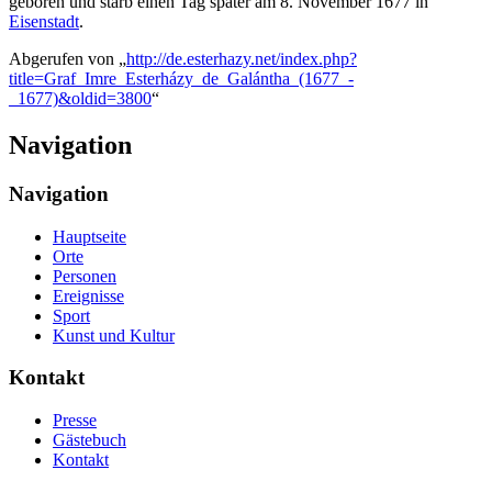
geboren und starb einen Tag später am 8. November 1677 in
Eisenstadt
.
Abgerufen von „
http://de.esterhazy.net/index.php?
title=Graf_Imre_Esterházy_de_Galántha_(1677_-
_1677)&oldid=3800
“
Navigation
Navigation
Hauptseite
Orte
Personen
Ereignisse
Sport
Kunst und Kultur
Kontakt
Presse
Gästebuch
Kontakt