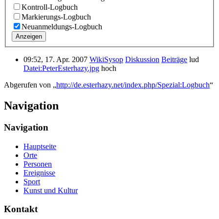
Kontroll-Logbuch
Markierungs-Logbuch
Neuanmeldungs-Logbuch
Anzeigen
09:52, 17. Apr. 2007
WikiSysop
Diskussion
Beiträge
lud
Datei:PeterEsterhazy.jpg
hoch
Abgerufen von „
http://de.esterhazy.net/index.php/Spezial:Logbuch
“
Navigation
Navigation
Hauptseite
Orte
Personen
Ereignisse
Sport
Kunst und Kultur
Kontakt