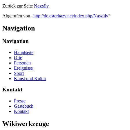
Zurück zur Seite
Naszály
.
Abgerufen von „
http://de.esterhazy.net/index.php/Naszály
“
Navigation
Navigation
Hauptseite
Orte
Personen
Ereignisse
Sport
Kunst und Kultur
Kontakt
Presse
Gästebuch
Kontakt
Wikiwerkzeuge