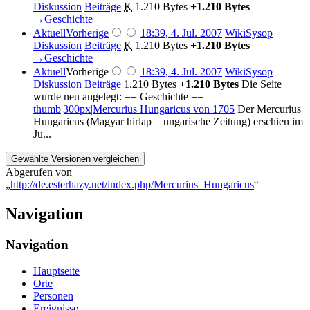
Diskussion
Beiträge
‎
K
1.210 Bytes
+1.210 Bytes
→‎Geschichte
Aktuell
Vorherige
18:39, 4. Jul. 2007
‎
WikiSysop
Diskussion
Beiträge
‎
K
1.210 Bytes
+1.210 Bytes
→‎Geschichte
Aktuell
Vorherige
18:39, 4. Jul. 2007
‎
WikiSysop
Diskussion
Beiträge
‎
1.210 Bytes
+1.210 Bytes
‎
Die Seite
wurde neu angelegt: == Geschichte ==
thumb|300px|Mercurius Hungaricus von 1705
Der Mercurius
Hungaricus (Magyar hirlap = ungarische Zeitung) erschien im
Ju...
Abgerufen von
„
http://de.esterhazy.net/index.php/Mercurius_Hungaricus
“
Navigation
Navigation
Hauptseite
Orte
Personen
Ereignisse