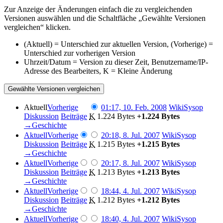
Zur Anzeige der Änderungen einfach die zu vergleichenden
Versionen auswählen und die Schaltfläche „Gewählte Versionen
vergleichen“ klicken.
(Aktuell) = Unterschied zur aktuellen Version, (Vorherige) =
Unterschied zur vorherigen Version
Uhrzeit/Datum = Version zu dieser Zeit, Benutzername/IP-
Adresse des Bearbeiters, K = Kleine Änderung
Aktuell
Vorherige
01:17, 10. Feb. 2008
‎
WikiSysop
Diskussion
Beiträge
‎
K
1.224 Bytes
+1.224 Bytes
→‎Geschichte
Aktuell
Vorherige
20:18, 8. Jul. 2007
‎
WikiSysop
Diskussion
Beiträge
‎
K
1.215 Bytes
+1.215 Bytes
→‎Geschichte
Aktuell
Vorherige
20:17, 8. Jul. 2007
‎
WikiSysop
Diskussion
Beiträge
‎
K
1.213 Bytes
+1.213 Bytes
→‎Geschichte
Aktuell
Vorherige
18:44, 4. Jul. 2007
‎
WikiSysop
Diskussion
Beiträge
‎
K
1.212 Bytes
+1.212 Bytes
→‎Geschichte
Aktuell
Vorherige
18:40, 4. Jul. 2007
‎
WikiSysop