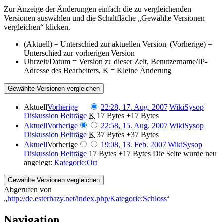
Zur Anzeige der Änderungen einfach die zu vergleichenden
Versionen auswählen und die Schaltfläche „Gewählte Versionen
vergleichen“ klicken.
(Aktuell) = Unterschied zur aktuellen Version, (Vorherige) =
Unterschied zur vorherigen Version
Uhrzeit/Datum = Version zu dieser Zeit, Benutzername/IP-
Adresse des Bearbeiters, K = Kleine Änderung
Aktuell
Vorherige
22:28, 17. Aug. 2007
‎
WikiSysop
Diskussion
Beiträge
‎
K
17 Bytes
+17 Bytes
Aktuell
Vorherige
22:58, 15. Aug. 2007
‎
WikiSysop
Diskussion
Beiträge
‎
K
37 Bytes
+37 Bytes
Aktuell
Vorherige
19:08, 13. Feb. 2007
‎
WikiSysop
Diskussion
Beiträge
‎
17 Bytes
+17 Bytes
‎
Die Seite wurde neu
angelegt:
Kategorie:Ort
Abgerufen von
„
http://de.esterhazy.net/index.php/Kategorie:Schloss
“
Navigation