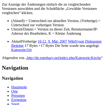
Zur Anzeige der Änderungen einfach die zu vergleichenden
Versionen auswählen und die Schaltfläche „Gewählte Versionen
vergleichen“ klicken.
(Aktuell) = Unterschied zur aktuellen Version, (Vorherige) =
Unterschied zur vorherigen Version
Uhrzeit/Datum = Version zu dieser Zeit, Benutzername/IP-
Adresse des Bearbeiters, K = Kleine Änderung
Aktuell
Vorherige
16:12, 9. Mär. 2007
‎
WikiSysop
Diskussion
Beiträge
‎
17 Bytes
+17 Bytes
‎
Die Seite wurde neu angelegt:
Kategorie:Ort
Abgerufen von „
http://de.esterhazy.net/index.php/Kategorie:Kirche
“
Navigation
Navigation
Hauptseite
Orte
Personen
Ereignisse
Sport