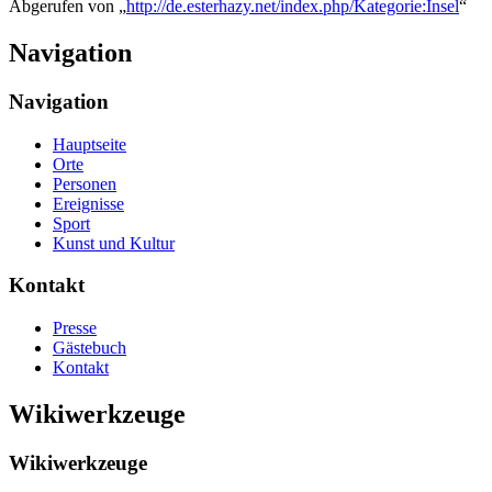
Abgerufen von „
http://de.esterhazy.net/index.php/Kategorie:Insel
“
Navigation
Navigation
Hauptseite
Orte
Personen
Ereignisse
Sport
Kunst und Kultur
Kontakt
Presse
Gästebuch
Kontakt
Wikiwerkzeuge
Wikiwerkzeuge