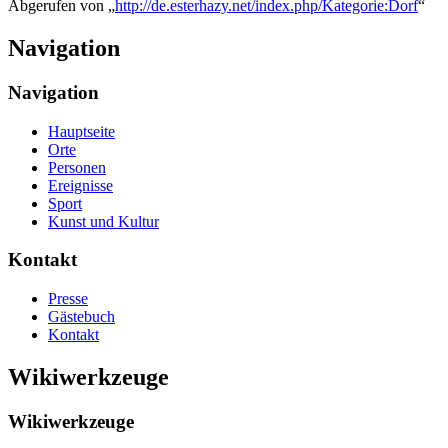
Abgerufen von „
http://de.esterhazy.net/index.php/Kategorie:Dorf
“
Navigation
Navigation
Hauptseite
Orte
Personen
Ereignisse
Sport
Kunst und Kultur
Kontakt
Presse
Gästebuch
Kontakt
Wikiwerkzeuge
Wikiwerkzeuge