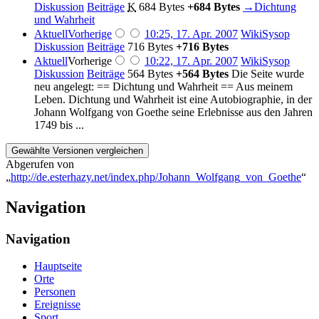
Diskussion
Beiträge
‎
K
684 Bytes
+684 Bytes
‎
→‎Dichtung
und Wahrheit
Aktuell
Vorherige
10:25, 17. Apr. 2007
‎
WikiSysop
Diskussion
Beiträge
‎
716 Bytes
+716 Bytes
Aktuell
Vorherige
10:22, 17. Apr. 2007
‎
WikiSysop
Diskussion
Beiträge
‎
564 Bytes
+564 Bytes
‎
Die Seite wurde
neu angelegt: == Dichtung und Wahrheit == Aus meinem
Leben. Dichtung und Wahrheit ist eine Autobiographie, in der
Johann Wolfgang von Goethe seine Erlebnisse aus den Jahren
1749 bis ...
Abgerufen von
„
http://de.esterhazy.net/index.php/Johann_Wolfgang_von_Goethe
“
Navigation
Navigation
Hauptseite
Orte
Personen
Ereignisse
Sport