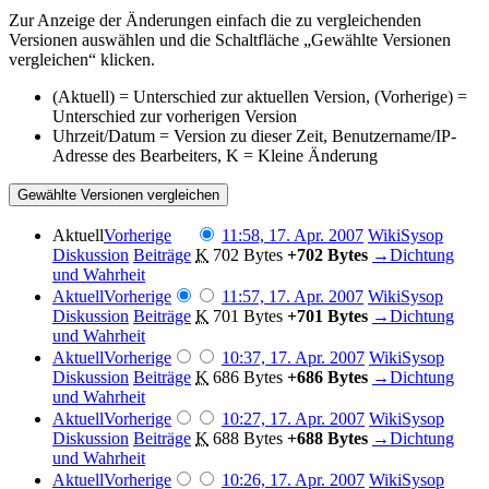
Zur Anzeige der Änderungen einfach die zu vergleichenden
Versionen auswählen und die Schaltfläche „Gewählte Versionen
vergleichen“ klicken.
(Aktuell) = Unterschied zur aktuellen Version, (Vorherige) =
Unterschied zur vorherigen Version
Uhrzeit/Datum = Version zu dieser Zeit, Benutzername/IP-
Adresse des Bearbeiters, K = Kleine Änderung
Aktuell
Vorherige
11:58, 17. Apr. 2007
‎
WikiSysop
Diskussion
Beiträge
‎
K
702 Bytes
+702 Bytes
‎
→‎Dichtung
und Wahrheit
Aktuell
Vorherige
11:57, 17. Apr. 2007
‎
WikiSysop
Diskussion
Beiträge
‎
K
701 Bytes
+701 Bytes
‎
→‎Dichtung
und Wahrheit
Aktuell
Vorherige
10:37, 17. Apr. 2007
‎
WikiSysop
Diskussion
Beiträge
‎
K
686 Bytes
+686 Bytes
‎
→‎Dichtung
und Wahrheit
Aktuell
Vorherige
10:27, 17. Apr. 2007
‎
WikiSysop
Diskussion
Beiträge
‎
K
688 Bytes
+688 Bytes
‎
→‎Dichtung
und Wahrheit
Aktuell
Vorherige
10:26, 17. Apr. 2007
‎
WikiSysop