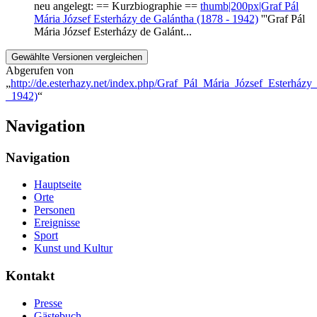
neu angelegt: == Kurzbiographie ==
thumb|200px|Graf Pál
Mária József Esterházy de Galántha (1878 - 1942)
'''Graf Pál
Mária József Esterházy de Galánt...
Abgerufen von
„
http://de.esterhazy.net/index.php/Graf_Pál_Mária_József_Esterház
_1942)
“
Navigation
Navigation
Hauptseite
Orte
Personen
Ereignisse
Sport
Kunst und Kultur
Kontakt
Presse
Gästebuch