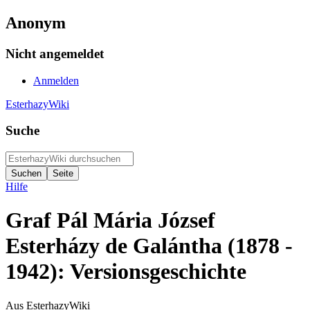
Anonym
Nicht angemeldet
Anmelden
EsterhazyWiki
Suche
Hilfe
Graf Pál Mária József
Esterházy de Galántha (1878 -
1942): Versionsgeschichte
Aus EsterhazyWiki