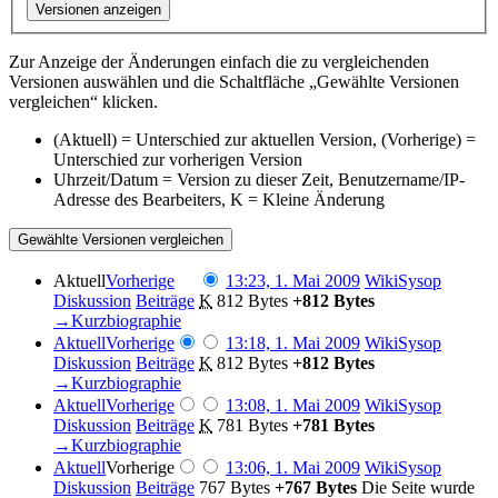
Versionen anzeigen
Zur Anzeige der Änderungen einfach die zu vergleichenden
Versionen auswählen und die Schaltfläche „Gewählte Versionen
vergleichen“ klicken.
(Aktuell) = Unterschied zur aktuellen Version, (Vorherige) =
Unterschied zur vorherigen Version
Uhrzeit/Datum = Version zu dieser Zeit, Benutzername/IP-
Adresse des Bearbeiters, K = Kleine Änderung
Aktuell
Vorherige
13:23, 1. Mai 2009
‎
WikiSysop
Diskussion
Beiträge
‎
K
812 Bytes
+812 Bytes
→‎Kurzbiographie
Aktuell
Vorherige
13:18, 1. Mai 2009
‎
WikiSysop
Diskussion
Beiträge
‎
K
812 Bytes
+812 Bytes
→‎Kurzbiographie
Aktuell
Vorherige
13:08, 1. Mai 2009
‎
WikiSysop
Diskussion
Beiträge
‎
K
781 Bytes
+781 Bytes
→‎Kurzbiographie
Aktuell
Vorherige
13:06, 1. Mai 2009
‎
WikiSysop
Diskussion
Beiträge
‎
767 Bytes
+767 Bytes
‎
Die Seite wurde