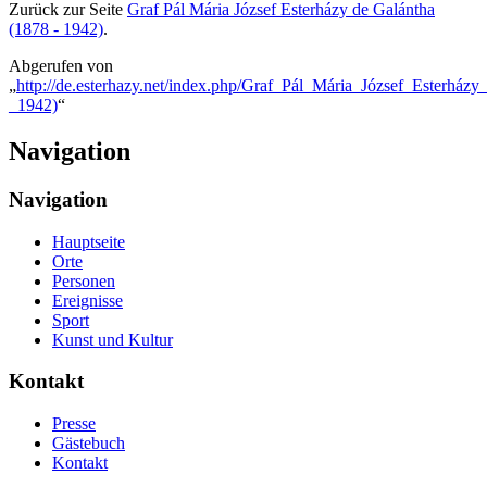
Zurück zur Seite
Graf Pál Mária József Esterházy de Galántha
(1878 - 1942)
.
Abgerufen von
„
http://de.esterhazy.net/index.php/Graf_Pál_Mária_József_Esterház
_1942)
“
Navigation
Navigation
Hauptseite
Orte
Personen
Ereignisse
Sport
Kunst und Kultur
Kontakt
Presse
Gästebuch
Kontakt