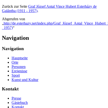
Zurück zur Seite
Graf József Antal Vince Hubert Esterházy de
Galántha (1911 - 1957)
.
Abgerufen von
„
http://de.esterhazy.net/index.php/Graf_József_Antal_Vince_Huber
_1957)
“
Navigation
Navigation
Hauptseite
Orte
Personen
Ereignisse
Sport
Kunst und Kultur
Kontakt
Presse
Gästebuch
Kontakt