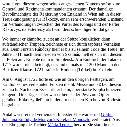
wurde von diesem wegen seines angesehenen Namens sofort zum
General und Regimentskommandanten ernannt. Der damalige
Bevollmächtigte der Regierung von England in Wien sah in dieser
Treuekundgebung für Rákóczy, einen sehr erschwerenden Umstand
für Verhandlungen zwischen der Partei des Königs und der Partei
Rákóczys, da Esterházy als besonders schneidiger Soldat galt.
Wo immer er kämpfte, zuerst an der Spitze königlicher, dann
aufständischer Truppen, zeichnete er sich durch tapferes Verhalten
aus. Dem Fürsten Rákóczy hielt er bis zu seinem Tode die Treue. Im
Jahre 1711, nach dem Frieden von Szatmár, hielt er sich mit diesem
in Polen auf. Er lebte dann in Smolensk. Am Einbruch der Tataren
1717 war er nicht beteiligt, er stand damals mit 1200 Mann an der
Bistritzer Klause. 1721 traf er in Rodosto (Türkei) im Exil ein.
Am 6. August 1722 hörte er, wie an den übrigen Festtagen, am
Exilhof seines verbannten Fürsten die hl. Messe und aß bei diesem
zu Tisch. Nach dem Essen ritt er heim, über starke Kopfschmerzen
klagend. Drei Tage später war er bereits der Pest zum Opfer
gefallen. Rákóczy ließ ihn in der armenischen Kirche von Rodosto
begraben.
Antal war drei mal verheiratet. In erster Ehe war er mit
Gräfin
Julianna Erdödy de Monyoró-Kerék et Monoszló
verheiratet. Aus
der Ehe ging die Tochter
Mária Térezia
hervor. Sie starb in der