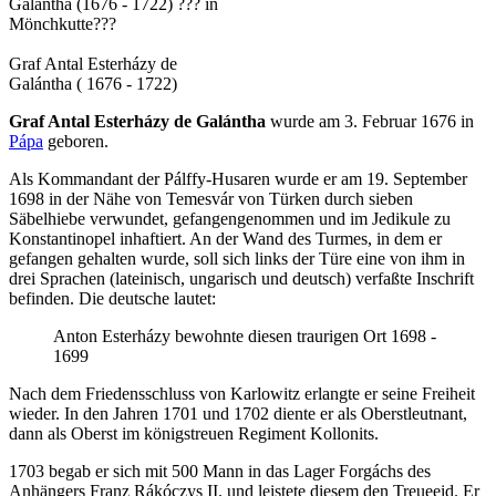
Galántha (1676 - 1722) ??? in
Mönchkutte???
Graf Antal Esterházy de
Galántha ( 1676 - 1722)
Graf Antal Esterházy de Galántha
wurde am 3. Februar 1676 in
Pápa
geboren.
Als Kommandant der Pálffy-Husaren wurde er am 19. September
1698 in der Nähe von Temesvár von Türken durch sieben
Säbelhiebe verwundet, gefangengenommen und im Jedikule zu
Konstantinopel inhaftiert. An der Wand des Turmes, in dem er
gefangen gehalten wurde, soll sich links der Türe eine von ihm in
drei Sprachen (lateinisch, ungarisch und deutsch) verfaßte Inschrift
befinden. Die deutsche lautet:
Anton Esterházy bewohnte diesen traurigen Ort 1698 -
1699
Nach dem Friedensschluss von Karlowitz erlangte er seine Freiheit
wieder. In den Jahren 1701 und 1702 diente er als Oberstleutnant,
dann als Oberst im königstreuen Regiment Kollonits.
1703 begab er sich mit 500 Mann in das Lager Forgáchs des
Anhängers Franz Rákóczys II. und leistete diesem den Treueeid. Er