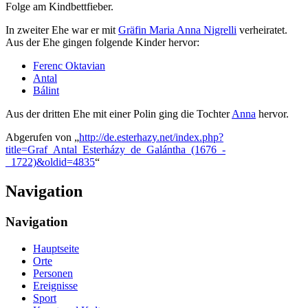
Folge am Kindbettfieber.
In zweiter Ehe war er mit
Gräfin Maria Anna Nigrelli
verheiratet.
Aus der Ehe gingen folgende Kinder hervor:
Ferenc Oktavian
Antal
Bálint
Aus der dritten Ehe mit einer Polin ging die Tochter
Anna
hervor.
Abgerufen von „
http://de.esterhazy.net/index.php?
title=Graf_Antal_Esterházy_de_Galántha_(1676_-
_1722)&oldid=4835
“
Navigation
Navigation
Hauptseite
Orte
Personen
Ereignisse
Sport