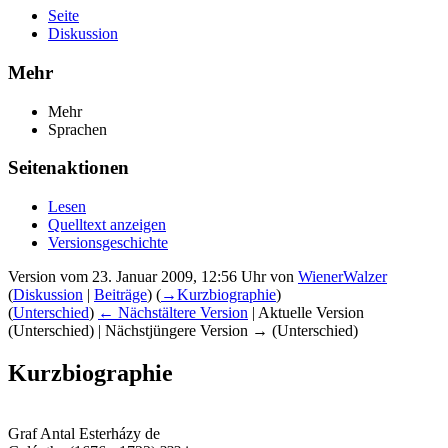
Seite
Diskussion
Mehr
Mehr
Sprachen
Seitenaktionen
Lesen
Quelltext anzeigen
Versionsgeschichte
Version vom 23. Januar 2009, 12:56 Uhr von
WienerWalzer
(
Diskussion
|
Beiträge
)
(
→‎Kurzbiographie
)
(
Unterschied
)
← Nächstältere Version
| Aktuelle Version
(Unterschied) | Nächstjüngere Version → (Unterschied)
Kurzbiographie
Graf Antal Esterházy de