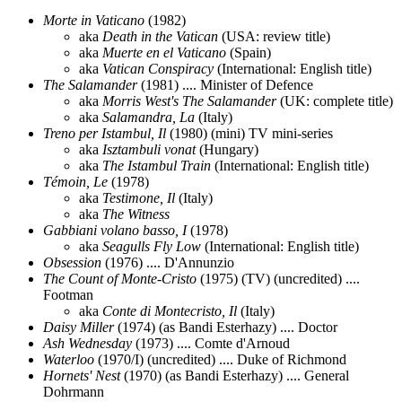
Morte in Vaticano
(1982)
aka
Death in the Vatican
(USA: review title)
aka
Muerte en el Vaticano
(Spain)
aka
Vatican Conspiracy
(International: English title)
The Salamander
(1981) .... Minister of Defence
aka
Morris West's The Salamander
(UK: complete title)
aka
Salamandra, La
(Italy)
Treno per Istambul, Il
(1980) (mini) TV mini-series
aka
Isztambuli vonat
(Hungary)
aka
The Istambul Train
(International: English title)
Témoin, Le
(1978)
aka
Testimone, Il
(Italy)
aka
The Witness
Gabbiani volano basso, I
(1978)
aka
Seagulls Fly Low
(International: English title)
Obsession
(1976) .... D'Annunzio
The Count of Monte-Cristo
(1975) (TV) (uncredited) ....
Footman
aka
Conte di Montecristo, Il
(Italy)
Daisy Miller
(1974) (as Bandi Esterhazy) .... Doctor
Ash Wednesday
(1973) .... Comte d'Arnoud
Waterloo
(1970/I) (uncredited) .... Duke of Richmond
Hornets' Nest
(1970) (as Bandi Esterhazy) .... General
Dohrmann