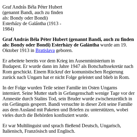
Graf András Béla Péter Hubert
(genannt Bandi, auch zu finden
als: Bondy oder Bondi)
Esterházy de Galántha (1913 -
1984)
Graf András Béla Péter Hubert (genannt Bandi, auch zu finden
als: Bondy oder Bondi) Esterházy de Galántha
wurde am 19.
Oktober 1913 in
Bratislava
geboren.
Er arbeitete bereits vor dem Krieg im Ausenministerium in
Budapest. Er wurde dann im Jahre 1947 als Botschaftssekretär nach
Rom geschickt. Einem Rückruf der komunistischen Regierung
zurück nach Ungarn hat er nicht Folge geleistet und blieb in Rom.
In der Folge wurden Teile seiner Familie im Osten Ungarns
interniert. Seine Mutter starb in Gefangenschaft wenige Tage vor der
Amnestie durch Stalins Tod, sein Bruder wurde zwischenzeitlich in
ein Gefängnis gesperrt. Bandi versuchte in dieser Zeit seine Familie
aus dem Ausland mit Paketen und Briefen zu unterstützen, wobei
vieles durch die Behörden konfisziert wurde.
Er war Multilinguist und sprach fließend Deutsch, Ungarisch,
Italienisch, Französisch und Englisch.