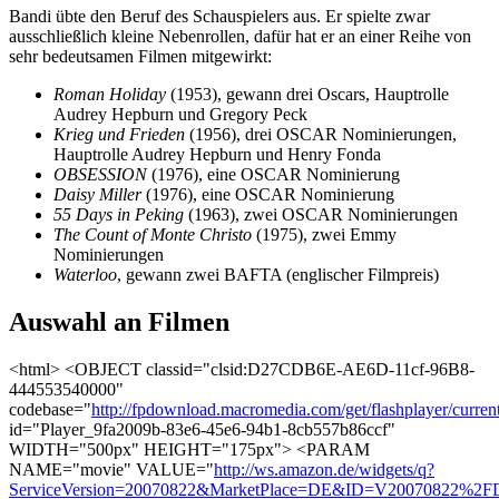
Bandi übte den Beruf des Schauspielers aus. Er spielte zwar
ausschließlich kleine Nebenrollen, dafür hat er an einer Reihe von
sehr bedeutsamen Filmen mitgewirkt:
Roman Holiday
(1953), gewann drei Oscars, Hauptrolle
Audrey Hepburn und Gregory Peck
Krieg und Frieden
(1956), drei OSCAR Nominierungen,
Hauptrolle Audrey Hepburn und Henry Fonda
OBSESSION
(1976), eine OSCAR Nominierung
Daisy Miller
(1976), eine OSCAR Nominierung
55 Days in Peking
(1963), zwei OSCAR Nominierungen
The Count of Monte Christo
(1975), zwei Emmy
Nominierungen
Waterloo
, gewann zwei BAFTA (englischer Filmpreis)
Auswahl an Filmen
<html> <OBJECT classid="clsid:D27CDB6E-AE6D-11cf-96B8-
444553540000"
codebase="
http://fpdownload.macromedia.com/get/flashplayer/curren
id="Player_9fa2009b-83e6-45e6-94b1-8cb557b86ccf"
WIDTH="500px" HEIGHT="175px"> <PARAM
NAME="movie" VALUE="
http://ws.amazon.de/widgets/q?
ServiceVersion=20070822&MarketPlace=DE&ID=V20070822%2FD