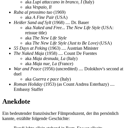
aka
Lupi attaccano in branco, I
(Italy)
aka
Vespaio, Il
Ruba al prossimo tuo
(1969)
aka
A Fine Pair
(USA)
Heißer Sand auf Sylt
(1968) .... Dr. Bauer
aka
Naked and Free... The New Life Style
(USA:
reissue title)
aka
The New Life Style
aka
The New Life Style (Just to Be Love)
(USA)
55 Days at Peking
(1963) .... Austrian Minister
The Naked Maja
(1958) .... Count De Fuentes
aka
Maja desnuda, La
(Italy)
aka
Maja nue, La
(France)
War and Peace
(1956) (uncredited) .... Dolokhov's second at
duel
aka
Guerra e pace
(Italy)
Roman Holiday
(1953) (as Count Andrea Esterhazy) ....
Embassy Staffer
Anekdote
Ein bedeutender französischer Filmproduzent, der ihn persönlich
kannte, erzählte folgende Geschichte: