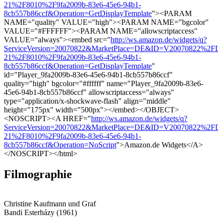
21%2F8010%2F9fa2009b-83e6-45e6-94b1-
8cb557b86ccf&Operation=GetDisplayTemplate
"><PARAM
NAME="quality" VALUE="high"><PARAM NAME="bgcolor"
VALUE="#FFFFFF"><PARAM NAME="allowscriptaccess"
VALUE="always"><embed src="
http://ws.amazon.de/widgets/q?
ServiceVersion=20070822&MarketPlace=DE&ID=V20070822%2FD
21%2F8010%2F9fa2009b-83e6-45e6-94b1-
8cb557b86ccf&Operation=GetDisplayTemplate
"
id="Player_9fa2009b-83e6-45e6-94b1-8cb557b86ccf"
quality="high" bgcolor="#ffffff" name="Player_9fa2009b-83e6-
45e6-94b1-8cb557b86ccf" allowscriptaccess="always"
type="application/x-shockwave-flash" align="middle"
height="175px" width="500px"></embed></OBJECT>
<NOSCRIPT><A HREF="
http://ws.amazon.de/widgets/q?
ServiceVersion=20070822&MarketPlace=DE&ID=V20070822%2FD
21%2F8010%2F9fa2009b-83e6-45e6-94b1-
8cb557b86ccf&Operation=NoScript
">Amazon.de Widgets</A>
</NOSCRIPT></html>
Filmographie
Christine Kaufmann und Graf
Bandi Esterházy (1961)