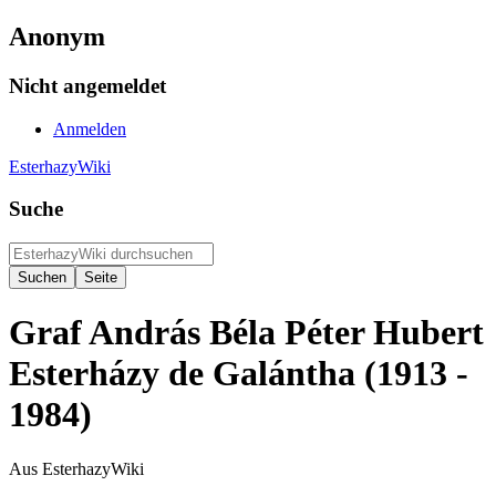
Anonym
Nicht angemeldet
Anmelden
EsterhazyWiki
Suche
Graf András Béla Péter Hubert
Esterházy de Galántha (1913 -
1984)
Aus EsterhazyWiki