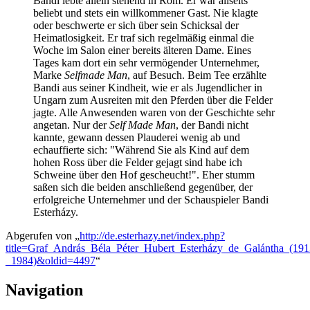
Bandi lebte allein stehend in Rom. Er war allseits
beliebt und stets ein willkommener Gast. Nie klagte
oder beschwerte er sich über sein Schicksal der
Heimatlosigkeit. Er traf sich regelmäßig einmal die
Woche im Salon einer bereits älteren Dame. Eines
Tages kam dort ein sehr vermögender Unternehmer,
Marke
Selfmade Man
, auf Besuch. Beim Tee erzählte
Bandi aus seiner Kindheit, wie er als Jugendlicher in
Ungarn zum Ausreiten mit den Pferden über die Felder
jagte. Alle Anwesenden waren von der Geschichte sehr
angetan. Nur der
Self Made Man
, der Bandi nicht
kannte, gewann dessen Plauderei wenig ab und
echauffierte sich: "Während Sie als Kind auf dem
hohen Ross über die Felder gejagt sind habe ich
Schweine über den Hof gescheucht!". Eher stumm
saßen sich die beiden anschließend gegenüber, der
erfolgreiche Unternehmer und der Schauspieler Bandi
Esterházy.
Abgerufen von „
http://de.esterhazy.net/index.php?
title=Graf_András_Béla_Péter_Hubert_Esterházy_de_Galántha_(191
_1984)&oldid=4497
“
Navigation