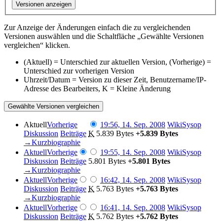
Versionen anzeigen
Zur Anzeige der Änderungen einfach die zu vergleichenden
Versionen auswählen und die Schaltfläche „Gewählte Versionen
vergleichen“ klicken.
(Aktuell) = Unterschied zur aktuellen Version, (Vorherige) =
Unterschied zur vorherigen Version
Uhrzeit/Datum = Version zu dieser Zeit, Benutzername/IP-
Adresse des Bearbeiters, K = Kleine Änderung
Aktuell
Vorherige
19:56, 14. Sep. 2008
‎
WikiSysop
Diskussion
Beiträge
‎
K
5.839 Bytes
+5.839 Bytes
→‎Kurzbiographie
Aktuell
Vorherige
19:55, 14. Sep. 2008
‎
WikiSysop
Diskussion
Beiträge
‎
5.801 Bytes
+5.801 Bytes
→‎Kurzbiographie
Aktuell
Vorherige
16:42, 14. Sep. 2008
‎
WikiSysop
Diskussion
Beiträge
‎
K
5.763 Bytes
+5.763 Bytes
→‎Kurzbiographie
Aktuell
Vorherige
16:41, 14. Sep. 2008
‎
WikiSysop
Diskussion
Beiträge
‎
K
5.762 Bytes
+5.762 Bytes