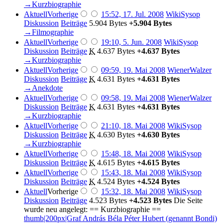
→‎Kurzbiographie
Aktuell
Vorherige
15:52, 17. Jul. 2008
‎
WikiSysop
Diskussion
Beiträge
‎
5.904 Bytes
+5.904 Bytes
→‎Filmographie
Aktuell
Vorherige
19:10, 5. Jun. 2008
‎
WikiSysop
Diskussion
Beiträge
‎
K
4.637 Bytes
+4.637 Bytes
→‎Kurzbiographie
Aktuell
Vorherige
09:59, 19. Mai 2008
‎
WienerWalzer
Diskussion
Beiträge
‎
K
4.631 Bytes
+4.631 Bytes
→‎Anekdote
Aktuell
Vorherige
09:58, 19. Mai 2008
‎
WienerWalzer
Diskussion
Beiträge
‎
K
4.631 Bytes
+4.631 Bytes
→‎Kurzbiographie
Aktuell
Vorherige
21:10, 18. Mai 2008
‎
WikiSysop
Diskussion
Beiträge
‎
K
4.630 Bytes
+4.630 Bytes
→‎Kurzbiographie
Aktuell
Vorherige
15:48, 18. Mai 2008
‎
WikiSysop
Diskussion
Beiträge
‎
K
4.615 Bytes
+4.615 Bytes
Aktuell
Vorherige
15:43, 18. Mai 2008
‎
WikiSysop
Diskussion
Beiträge
‎
K
4.524 Bytes
+4.524 Bytes
Aktuell
Vorherige
15:32, 18. Mai 2008
‎
WikiSysop
Diskussion
Beiträge
‎
4.523 Bytes
+4.523 Bytes
‎
Die Seite
wurde neu angelegt: == Kurzbiographie ==
thumb|200px|Graf András Béla Péter Hubert (genannt Bondi)