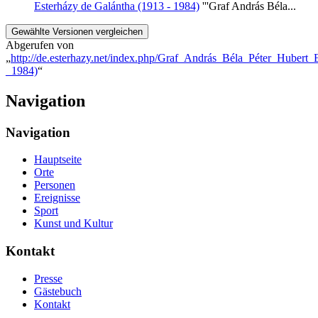
Esterházy de Galántha (1913 - 1984)
'''Graf András Béla...
Abgerufen von
„
http://de.esterhazy.net/index.php/Graf_András_Béla_Péter_Hubert
_1984)
“
Navigation
Navigation
Hauptseite
Orte
Personen
Ereignisse
Sport
Kunst und Kultur
Kontakt
Presse
Gästebuch
Kontakt