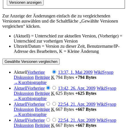
Versionen anzeigen
Zur Anzeige der Änderungen einfach die zu vergleichenden
Versionen auswählen und die Schaltfläche „Gewählte Versionen
vergleichen“ klicken.
(Aktuell) = Unterschied zur aktuellen Version, (Vorherige) =
Unterschied zur vorherigen Version
Uhrzeit/Datum = Version zu dieser Zeit, Benutzername/IP-
Adresse des Bearbeiters, K = Kleine Änderung
Aktuell
Vorherige
13:37, 1. Mai 2009
‎
WikiSysop
Diskussion
Beiträge
‎
K
794 Bytes
+794 Bytes
→‎Kurzbiographie
Aktuell
Vorherige
13:42, 26. Apr. 2009
‎
WikiSysop
Diskussion
Beiträge
‎
K
625 Bytes
+625 Bytes
→‎Kurzbiographie
Aktuell
Vorherige
22:54, 21. Apr. 2009
‎
WikiSysop
Diskussion
Beiträge
‎
K
667 Bytes
+667 Bytes
→‎Kurzbiographie
Aktuell
Vorherige
22:54, 21. Apr. 2009
‎
WikiSysop
Diskussion
Beiträge
‎
K
667 Bytes
+667 Bytes