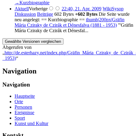
→‎Kurzbiographie
Aktuell
Vorherige
22:40, 21. Apr. 2009
‎
WikiSysop
Diskussion
Beiträge
‎
602 Bytes
+602 Bytes
‎
Die Seite wurde
neu angelegt: == Kurzbiographie ==
thumb|200px|Gräfin
Mária Cziraky de Czirák et Dénesfalva (1881 - 1953)
'''Gräfin
Mária Cziraky de Czirák et Dénesfal...
Abgerufen von
„
http://de.esterhazy.net/index.php/Gräfin_Mária_Cziraky_de_Czirák
_1953)
“
Navigation
Navigation
Hauptseite
Orte
Personen
Ereignisse
Sport
Kunst und Kultur
Kontakt