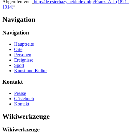
Abgerufen von „
http://de.esterhazy.net/index.php/Franz_Alt_(1821–
1914)
“
Navigation
Navigation
Hauptseite
Orte
Personen
Ereignisse
Sport
Kunst und Kultur
Kontakt
Presse
Gästebuch
Kontakt
Wikiwerkzeuge
Wikiwerkzeuge