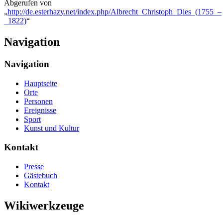
Abgerufen von
„
http://de.esterhazy.net/index.php/Albrecht_Christoph_Dies_(1755_–
_1822)
“
Navigation
Navigation
Hauptseite
Orte
Personen
Ereignisse
Sport
Kunst und Kultur
Kontakt
Presse
Gästebuch
Kontakt
Wikiwerkzeuge