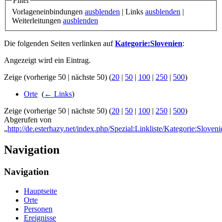
Filter
Vorlageneinbindungen
ausblenden
| Links
ausblenden
|
Weiterleitungen
ausblenden
Die folgenden Seiten verlinken auf
Kategorie:Slovenien
:
Angezeigt wird ein Eintrag.
Zeige (vorherige 50 | nächste 50) (
20
|
50
|
100
|
250
|
500
)
Orte
‎
(
← Links
)
Zeige (vorherige 50 | nächste 50) (
20
|
50
|
100
|
250
|
500
)
Abgerufen von
„
http://de.esterhazy.net/index.php/Spezial:Linkliste/Kategorie:Sloveni
Navigation
Navigation
Hauptseite
Orte
Personen
Ereignisse