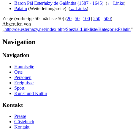
Baron Pál Esterházy de Galántha (1587 - 1645)
‎
(
← Links
)
Palatin
(Weiterleitungsseite) ‎
(
← Links
)
Zeige (vorherige 50 | nächste 50) (
20
|
50
|
100
|
250
|
500
)
Abgerufen von
„
http://de.esterhazy.net/index.php/Spezial:Linkliste/Kategorie:Palatin
“
Navigation
Navigation
Hauptseite
Orte
Personen
Ereignisse
Sport
Kunst und Kultur
Kontakt
Presse
Gästebuch
Kontakt