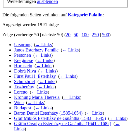
Weiterleitungen
ausblenden
Die folgenden Seiten verlinken auf
Kategorie:Palatin
:
Angezeigt werden 18 Einträge.
Zeige (vorherige 50 | nächste 50) (
20
|
50
|
100
|
250
|
500
)
Ursprung
‎
(
← Links
)
Janos Esterhazy Familie
‎
(
← Links
)
Personen
‎
(
← Links
)
Ereignisse
‎
(
← Links
)
Hornstein
‎
(
← Links
)
Dobrá Niva
‎
(
← Links
)
Fürst Paul I. Esterházy
‎
(
← Links
)
Schutzbrief
‎
(
← Links
)
Jászberény
‎
(
← Links
)
Loretto
‎
(
← Links
)
Krönung Maria Theresia
‎
(
← Links
)
Wien
‎
(
← Links
)
Budapest
‎
(
← Links
)
Baron Daniel Esterházy (1585-1654)
‎
(
← Links
)
Graf Miklós Esterházy de Galántha (1583 - 1645)
‎
(
← Links
)
Gräfin Orsolya Esterházy de Galántha (1641 - 1682)
‎
(
←
Links
)