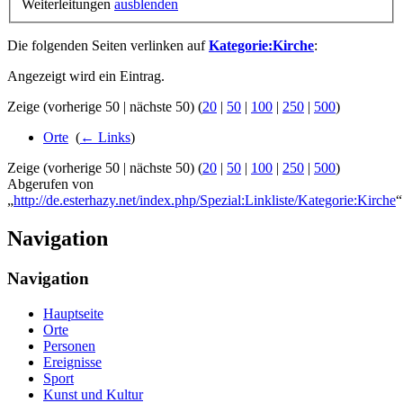
Weiterleitungen
ausblenden
Die folgenden Seiten verlinken auf
Kategorie:Kirche
:
Angezeigt wird ein Eintrag.
Zeige (vorherige 50 | nächste 50) (
20
|
50
|
100
|
250
|
500
)
Orte
‎
(
← Links
)
Zeige (vorherige 50 | nächste 50) (
20
|
50
|
100
|
250
|
500
)
Abgerufen von
„
http://de.esterhazy.net/index.php/Spezial:Linkliste/Kategorie:Kirche
“
Navigation
Navigation
Hauptseite
Orte
Personen
Ereignisse
Sport
Kunst und Kultur