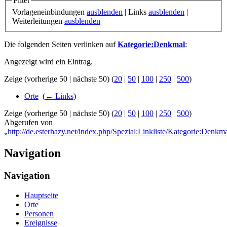
Filter
Vorlageneinbindungen
ausblenden
| Links
ausblenden
|
Weiterleitungen
ausblenden
Die folgenden Seiten verlinken auf
Kategorie:Denkmal
:
Angezeigt wird ein Eintrag.
Zeige (vorherige 50 | nächste 50) (
20
|
50
|
100
|
250
|
500
)
Orte
‎
(
← Links
)
Zeige (vorherige 50 | nächste 50) (
20
|
50
|
100
|
250
|
500
)
Abgerufen von
„
http://de.esterhazy.net/index.php/Spezial:Linkliste/Kategorie:Denkm
Navigation
Navigation
Hauptseite
Orte
Personen
Ereignisse