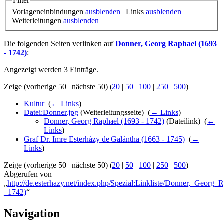
Filter
Vorlageneinbindungen
ausblenden
| Links
ausblenden
|
Weiterleitungen
ausblenden
Die folgenden Seiten verlinken auf
Donner, Georg Raphael (1693
- 1742)
:
Angezeigt werden 3 Einträge.
Zeige (vorherige 50 | nächste 50) (
20
|
50
|
100
|
250
|
500
)
Kultur
‎
(
← Links
)
Datei:Donner.jpg
(Weiterleitungsseite) ‎
(
← Links
)
Donner, Georg Raphael (1693 - 1742)
(Dateilink) ‎
(
←
Links
)
Graf Dr. Imre Esterházy de Galántha (1663 - 1745)
‎
(
←
Links
)
Zeige (vorherige 50 | nächste 50) (
20
|
50
|
100
|
250
|
500
)
Abgerufen von
„
http://de.esterhazy.net/index.php/Spezial:Linkliste/Donner,_Georg
_1742)
“
Navigation