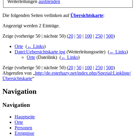
Weiterleitungen
ausblenden
Die folgenden Seiten verlinken auf
Übersichtskarte
:
Angezeigt werden 2 Einträge.
Zeige (vorherige 50 | nächste 50) (
20
|
50
|
100
|
250
|
500
)
Orte
‎
(
← Links
)
Datei:Uebersichtskarte.jpg
(Weiterleitungsseite) ‎
(
← Links
)
Orte
(Dateilink) ‎
(
← Links
)
Zeige (vorherige 50 | nächste 50) (
20
|
50
|
100
|
250
|
500
)
Abgerufen von „
http://de.esterhazy.net/index.php/Spezial:Linkliste/
Übersichtskarte
“
Navigation
Navigation
Hauptseite
Orte
Personen
Ereignisse